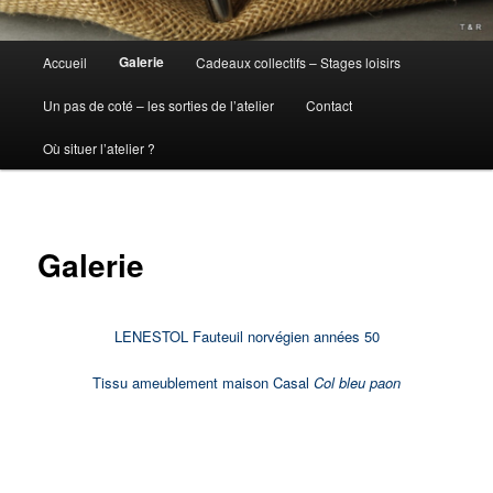
Menu
Galerie
Accueil
Cadeaux collectifs – Stages loisirs
principal
Un pas de coté – les sorties de l’atelier
Contact
Où situer l’atelier ?
Galerie
LENESTOL Fauteuil norvégien années 50
Tissu ameublement maison Casal
Col bleu paon