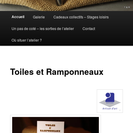
Menu
Accueil
Galerie
Cadeaux collectifs – Stages loisirs
principal
Un pas de coté – les sorties de l’atelier
Contact
Où situer l’atelier ?
Toiles et Ramponneaux