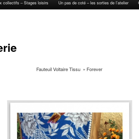
 collectifs – Stages loisirs
Un pas de coté – les sorties de l’atelier
erie
Fauteuil Voltaire Tissu » Forever