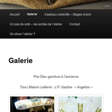
Menu
Galerie
Accueil
Cadeaux collectifs – Stages loisirs
principal
Un pas de coté – les sorties de l’atelier
Contact
Où situer l’atelier ?
Galerie
Prie Dieu garniture à l’ancienne
Tissu Maison Lelièvre : J.P. Gaultier » Angelots »