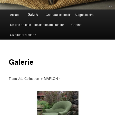
Menu
Galerie
Accueil
Cadeaux collectifs – Stages loisirs
principal
Un pas de coté – les sorties de l’atelier
Contact
Où situer l’atelier ?
Galerie
Tissu Jab Collection » MARLON »