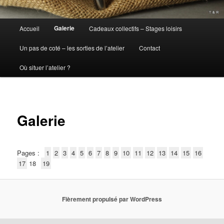
Menu
Galerie
Accueil
Cadeaux collectifs – Stages loisirs
principal
Un pas de coté – les sorties de l’atelier
Contact
Où situer l’atelier ?
Galerie
Pages :
1
2
3
4
5
6
7
8
9
10
11
12
13
14
15
16
17
18
19
Fièrement propulsé par WordPress