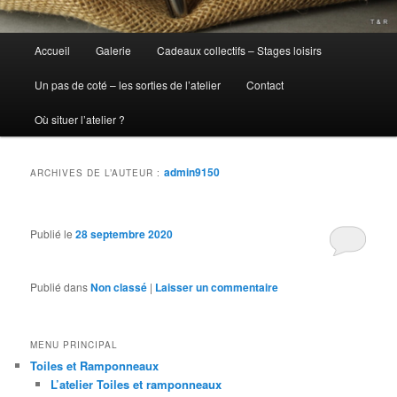
Menu
Accueil
Galerie
Cadeaux collectifs – Stages loisirs
principal
Un pas de coté – les sorties de l’atelier
Contact
Où situer l’atelier ?
admin9150
ARCHIVES DE L’AUTEUR :
Publié le
28 septembre 2020
Publié dans
Non classé
|
Laisser un commentaire
MENU PRINCIPAL
Toiles et Ramponneaux
L’atelier Toiles et ramponneaux