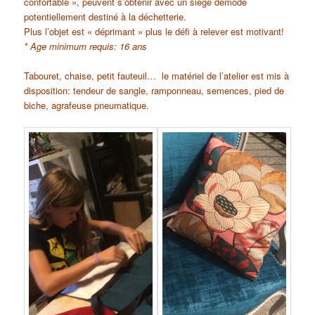
confortable », peuvent s’obtenir avec un siège démodé
potentiellement destiné à la déchetterie.
Plus l’objet est « déprimant » plus le défi à relever est motivant!
* Age minimum requis: 16 ans
Tabouret, chaise, petit fauteuil… le matériel de l’atelier est mis à
disposition: tendeur de sangle, ramponneau, semences, pied de
biche, agrafeuse pneumatique.