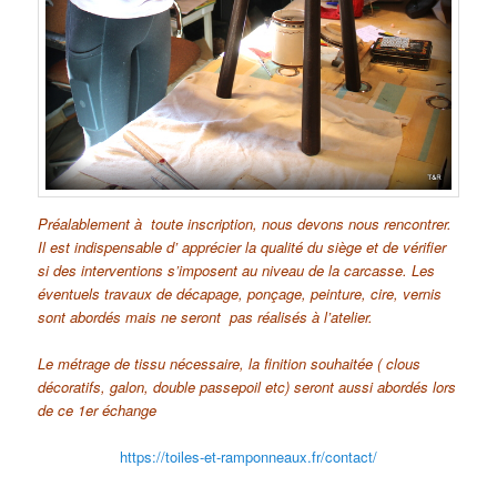
Préalablement à toute inscription, nous devons nous rencontrer.
Il est indispensable d’ apprécier la qualité du siège et de vérifier
si des interventions s’imposent au niveau de la carcasse. Les
éventuels travaux de décapage, ponçage, peinture, cire, vernis
sont abordés mais ne seront pas réalisés à l’atelier.
Le métrage de tissu nécessaire, la finition souhaitée ( clous
décoratifs, galon, double passepoil etc) seront aussi abordés lors
de ce 1er échange
https://toiles-et-ramponneaux.fr/contact/