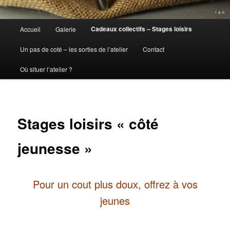
Menu
Cadeaux collectifs – Stages loisirs
Accueil
Galerie
principal
Un pas de coté – les sorties de l’atelier
Contact
Où situer l’atelier ?
Stages loisirs « côté
jeunesse »
Pour un cout plus doux, offrez à vos
jeunes