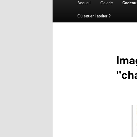
Accueil
Galerie
Cadeaux
principal
Où situer l’atelier ?
Ima
"ch