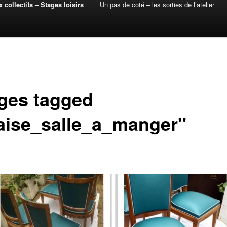
 collectifs – Stages loisirs
Un pas de coté – les sorties de l’atelier
ges tagged
aise_salle_a_manger"